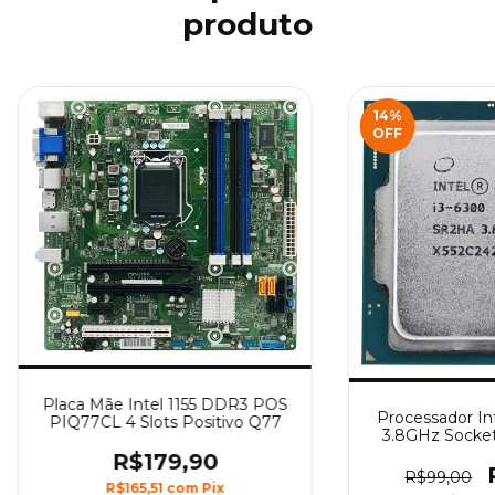
produto
14
%
OFF
Placa Mãe Intel 1155 DDR3 POS
Processador Int
PIQ77CL 4 Slots Positivo Q77
3.8GHz Socket
Core 6ª Geraç
R$179,90
R$99,00
R$165,51
com
Pix