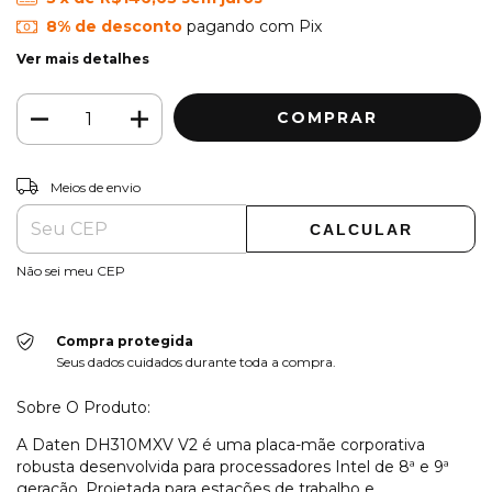
8% de desconto
pagando com Pix
Ver mais detalhes
ALTERAR CEP
Entregas para o CEP:
Meios de envio
CALCULAR
Não sei meu CEP
Compra protegida
Seus dados cuidados durante toda a compra.
Sobre O Produto:
A Daten DH310MXV V2 é uma placa-mãe corporativa
robusta desenvolvida para processadores Intel de 8ª e 9ª
geração. Projetada para estações de trabalho e