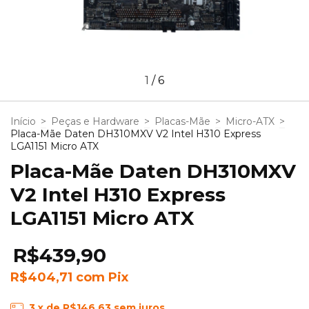
1
/
6
Início
>
Peças e Hardware
>
Placas-Mãe
>
Micro-ATX
>
Placa-Mãe Daten DH310MXV V2 Intel H310 Express
LGA1151 Micro ATX
Placa-Mãe Daten DH310MXV
V2 Intel H310 Express
LGA1151 Micro ATX
R$439,90
R$404,71
com
Pix
3
x de
R$146,63
sem juros