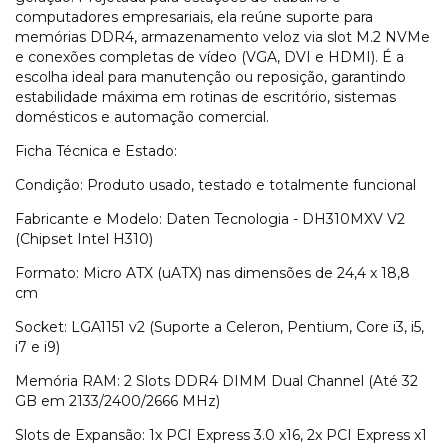
computadores empresariais, ela reúne suporte para
memórias DDR4, armazenamento veloz via slot M.2 NVMe
e conexões completas de vídeo (VGA, DVI e HDMI). É a
escolha ideal para manutenção ou reposição, garantindo
estabilidade máxima em rotinas de escritório, sistemas
domésticos e automação comercial.
Ficha Técnica e Estado:
Condição: Produto usado, testado e totalmente funcional
Fabricante e Modelo: Daten Tecnologia - DH310MXV V2
(Chipset Intel H310)
Formato: Micro ATX (uATX) nas dimensões de 24,4 x 18,8
cm
Socket: LGA1151 v2 (Suporte a Celeron, Pentium, Core i3, i5,
i7 e i9)
Memória RAM: 2 Slots DDR4 DIMM Dual Channel (Até 32
GB em 2133/2400/2666 MHz)
Slots de Expansão: 1x PCI Express 3.0 x16, 2x PCI Express x1